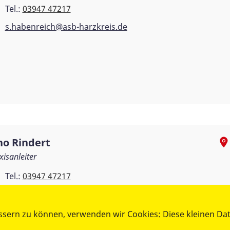
Tel.:
03947 47217
s.habenreich@asb-harzkreis.de
no Rindert
xisanleiter
Tel.:
03947 47217
Fax: 03947 47220
t.rindert@asb-harzkreis.de
ssern zu können, verwenden wir Cookies: Diese kleinen Da