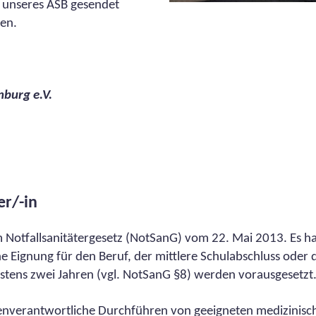
 unseres ASB gesendet
gen.
nburg e.V.
er/-in
em Notfallsanitätergesetz (NotSanG) vom 22. Mai 2013. Es h
che Eignung für den Beruf, der mittlere Schulabschluss oder
tens zwei Jahren (vgl. NotSanG §8) werden vorausgesetzt
s eigenverantwortliche Durchführen von geeigneten medizin