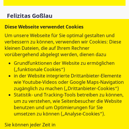
Felizitas Goßlau
Alltagscoach
Diese Webseite verwendet Cookies
Tel.:
03946 / 5288231
Um unsere Webseite für Sie optimal gestalten und
foerdergruppe-qlb@asb-harzkreis.de
verbessern zu können, verwenden wir Cookies: Diese
kleinen Dateien, die auf Ihrem Rechner
vorübergehend abgelegt werden, dienen dazu
ASB RV Altkreis Quedlinburg e.V.
Grundfunktionen der Website zu ermöglichen
Weyhegarten 1e
(„funktionale Cookies“)
06484 Quedlinburg
in der Website integrierte Drittanbieter-Elemente
wie Youtube-Videos oder Google Maps-Navigation
zugänglich zu machen („Drittanbieter-Cookies“)
Statistik- und Tracking-Tools betreiben zu können,
um zu verstehen, wie Seitenbesucher die Website
benutzen und um Optimierungen für Sie
umsetzen zu können („Analyse-Cookies“).
Sie können jeder Zeit in