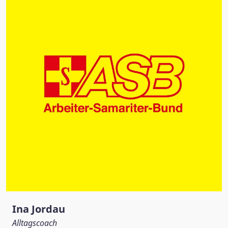
Ina Jordau
Alltagscoach